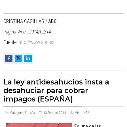
CRISTINA CASILLAS /
ABC
Página Web - 2014/02/14
Fuente:
http://www.abc.es
La ley antidesahucios insta a
desahuciar para cobrar
impagos (ESPAÑA)
Categoría:
España
13 Febrero 2014
Visto: 422
Es una de las