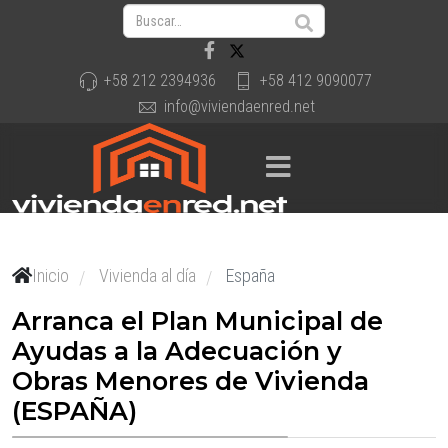
+58 212 2394936
+58 412 9090077
info@viviendaenred.net
Inicio
Vivienda al día
España
/
/
Arranca el Plan Municipal de
Ayudas a la Adecuación y
Obras Menores de Vivienda
(ESPAÑA)