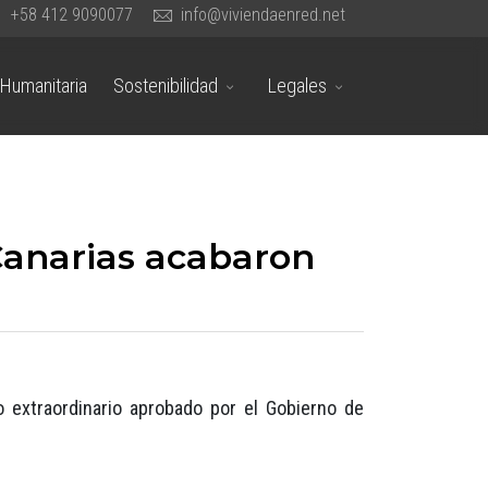
+58 412 9090077
info@viviendaenred.net
Humanitaria
Sostenibilidad
Legales
Canarias acabaron
o extraordinario aprobado por el Gobierno de