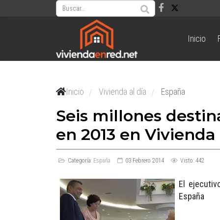
Inicio
Inicio
Vivienda al día
España
/
/
Seis millones desti
en 2013 en Viviend
Categoría:
España
03 Febrero 2014
Visto: 442
El ejecutiv
España