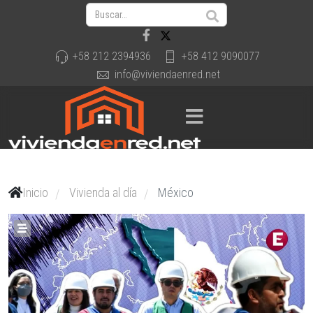
+58 212 2394936
+58 412 9090077
info@viviendaenred.net
Inicio
Vivienda al día
México
/
/