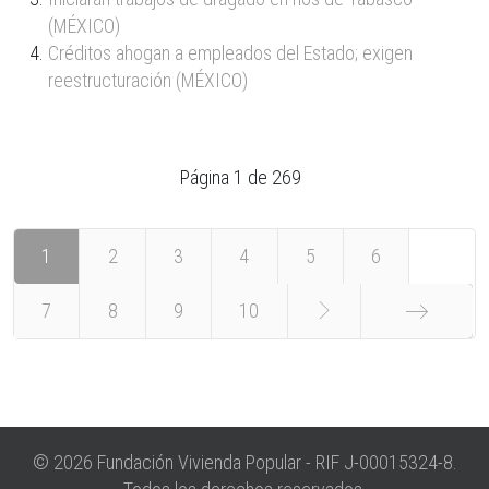
(MÉXICO)
Créditos ahogan a empleados del Estado; exigen
reestructuración (MÉXICO)
Página 1 de 269
1
2
3
4
5
6
7
8
9
10
Final
© 2026 Fundación Vivienda Popular - RIF J-00015324-8.