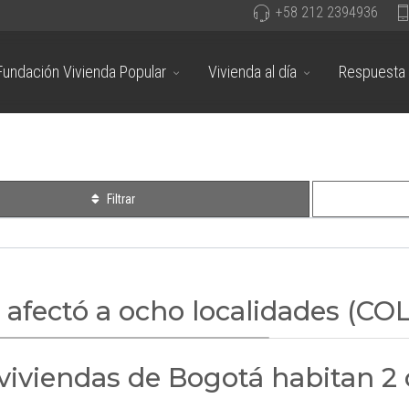
+58 212 2394936
Fundación Vivienda Popular
Vivienda al día
Respuesta 
Filtrar
s afectó a ocho localidades (C
s viviendas de Bogotá habitan 2