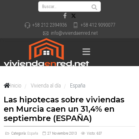
+58 212 2394936
+58 412 9090077
info@viviendaenred.net
Inicio
Vivienda al día
España
/
/
Las hipotecas sobre viviendas
en Murcia caen un 31,4% en
septiembre (ESPAÑA)
Categoría:
España
27 Noviembre 2013
Visto: 637