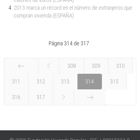
2013 marca un récord en el número de extranjeros que
compran vivienda (ESPAÑA)
Página 314 de 317
308
309
310
311
Inicio
312
313
314
315
316
317
Final