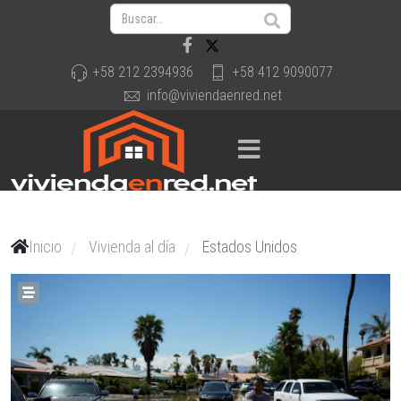
+58 212 2394936
+58 412 9090077
info@viviendaenred.net
Inicio
Vivienda al día
Estados Unidos
/
/