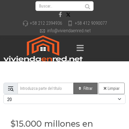
+58 212 2394936
+58 412 9090077
info@viviendaenred.net
Introduzca parte del título
Filtrar
Limpiar
Cantidad a mostrar
$15.000 millones en