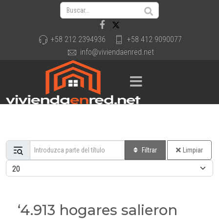
+58 212 2394936
+58 412 9090077
info@viviendaenred.net
Introduzca parte del título
Filtrar
Limpiar
Cantidad a mostrar
‘4.913 hogares salieron