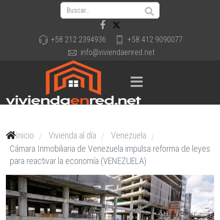
+58 212 2394936
+58 412 9090077
info@viviendaenred.net
Inicio
Vivienda al día
Venezuela
/
/
/
Cámara Inmobiliaria de Venezuela impulsa reforma de leyes
para reactivar la economía (VENEZUELA)