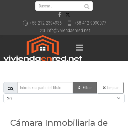
+58 212 2394936
+58 412 9090077
info@viviendaenred.net
Introduzca parte del título
Filtrar
Limpiar
Cantidad a mostrar
Cámara Inmobiliaria de