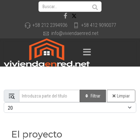
+58 212 2394936
+58 412 9090077
info@viviendaenred.net
Introduzca parte del título
Filtrar
Limpiar
Cantidad a mostrar
El proyecto