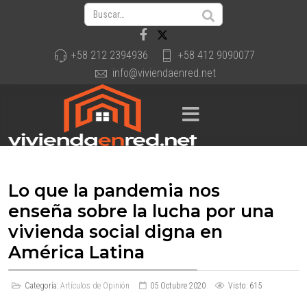
+58 212 2394936
+58 412 9090077
info@viviendaenred.net
Lo que la pandemia nos
enseña sobre la lucha por una
vivienda social digna en
América Latina
Categoría:
Artículos de Opinión
05 Octubre 2020
Visto: 615