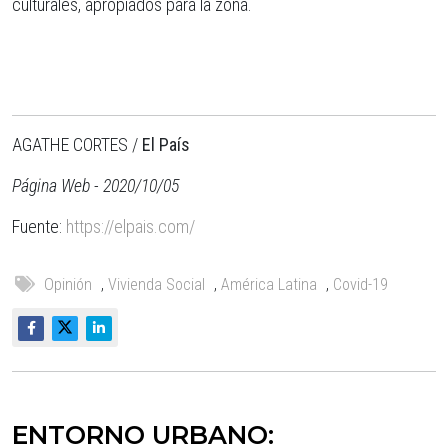
culturales, apropiados para la zona.
AGATHE CORTES /
El País
Página Web - 2020/10/05
Fuente:
https://elpais.com/
Opinión
,
Vivienda Social
,
América Latina
,
Covid-19
ENTORNO URBANO: