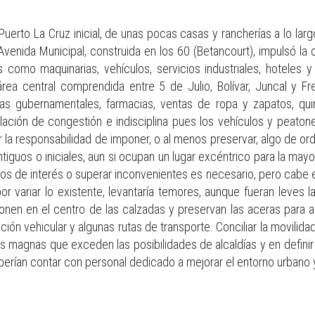
 Puerto La Cruz inicial, de unas pocas casas y rancherías a lo lar
 Avenida Municipal, construida en los 60 (Betancourt), impulsó la 
 como maquinarias, vehículos, servicios industriales, hoteles y
rea central comprendida entre 5 de Julio, Bolívar, Juncal y 
as gubernamentales, farmacias, ventas de ropa y zapatos, qui
lación de congestión e indisciplina pues los vehículos y peaton
ir la responsabilidad de imponer, o al menos preservar, algo de o
guos o iniciales, aun si ocupan un lugar excéntrico para la mayor
tios de interés o superar inconvenientes es necesario, pero cabe
 por variar lo existente, levantaría temores, aunque fueran leves
onen en el centro de las calzadas y preservan las aceras para a
ción vehicular y algunas rutas de transporte. Conciliar la movili
as magnas que exceden las posibilidades de alcaldías y en defini
eberían contar con personal dedicado a mejorar el entorno urbano 