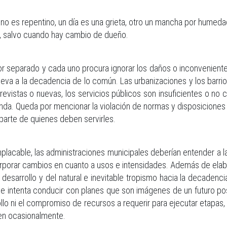
no es repentino, un día es una grieta, otro un mancha por humedad
r, salvo cuando hay cambio de dueño.
por separado y cada uno procura ignorar los daños o inconvenien
 lleva a la decadencia de lo común. Las urbanizaciones y los barr
revistas o nuevas, los servicios públicos son insuficientes o no c
da. Queda por mencionar la violación de normas y disposiciones 
 parte de quienes deben servirles.
placable, las administraciones municipales deberían entender 
corporar cambios en cuanto a usos e intensidades. Además de elabo
el desarrollo y del natural e inevitable tropismo hacia la decade
o se intenta conducir con planes que son imágenes de un futuro po
ollo ni el compromiso de recursos a requerir para ejecutar etapa
en ocasionalmente.