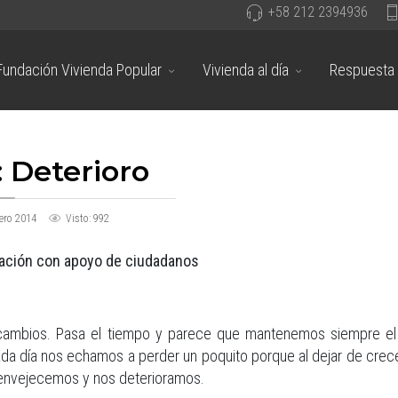
+58 212 2394936
Fundación Vivienda Popular
Vivienda al día
Respuesta 
Deterioro
ero 2014
Visto: 992
icación con apoyo de ciudadanos
hay cambios. Pasa el tiempo y parece que mantenemos siempre e
cada día nos echamos a perder un poquito porque al dejar de cre
d envejecemos y nos deterioramos.