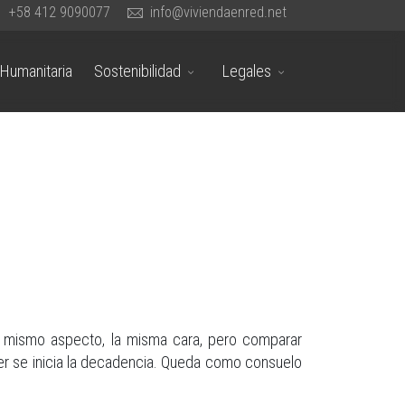
+58 412 9090077
info@viviendaenred.net
Humanitaria
Sostenibilidad
Legales
l mismo aspecto, la misma cara, pero comparar
cer se inicia la decadencia. Queda como consuelo