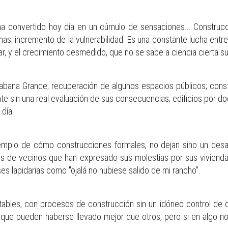
ha convertido hoy día en un cúmulo de sensaciones... Construcc
as; incremento de la vulnerabilidad. Es una constante lucha entr
ar, y el crecimiento desmedido, que no se sabe a ciencia cierta s
Sabana Grande; recuperación de algunos espacios públicos; const
nte sin una real evaluación de sus consecuencias; edificios por d
 día.
emplo de cómo construcciones formales, no dejan sino un desaz
s de vecinos que han expresado sus molestias por sus vivienda
es lapidarias como "ojalá no hubiese salido de mi rancho".
tables, con procesos de construcción sin un idóneo control de ca
s que pueden haberse llevado mejor que otros, pero si en algo n