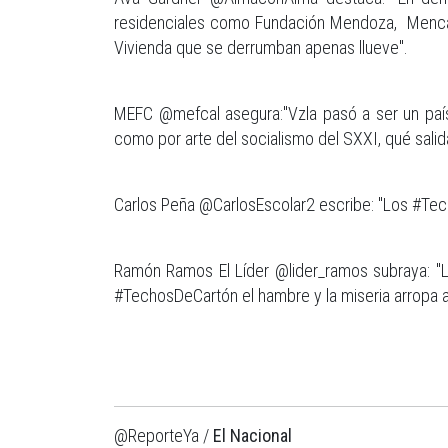
residenciales como Fundación Mendoza, Menca d
Vivienda que se derrumban apenas llueve".
MEFC @mefcal asegura:"Vzla pasó a ser un país
como por arte del socialismo del SXXI, qué salid
Carlos Peña @CarlosEscolar2 escribe: "Los #Tech
Ramón Ramos El Líder @lider_ramos subraya: "La
#TechosDeCartón el hambre y la miseria arropa a
@ReporteYa /
El Nacional