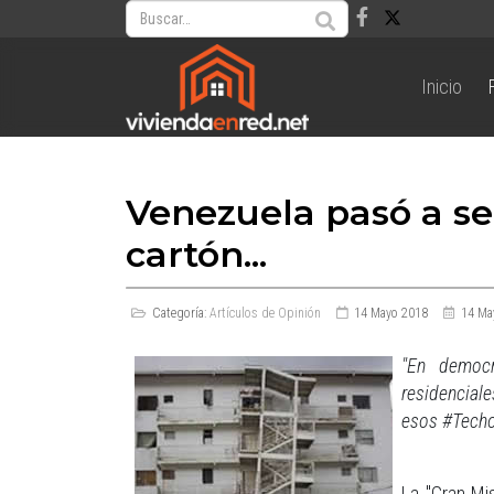
Inicio
Venezuela pasó a se
cartón...
Categoría:
Artículos de Opinión
14 Mayo 2018
14 Ma
"En democr
residencial
esos #Techo
La "Gran Mi