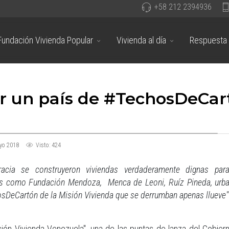
+58 212 2394936
Fundación Vivienda Popular
Vivienda al día
Respuesta 
r un país de #TechosDeCart
yo 2018
Visto: 424
acia se construyeron viviendas verdaderamente dignas par
es como Fundación Mendoza, Menca de Leoni, Ruíz Pineda, urba
sDeCartón de la Misión Vivienda que se derrumban apenas llueve"
sión Vivienda Venezuela", una de las puntas de lanza del Gobier