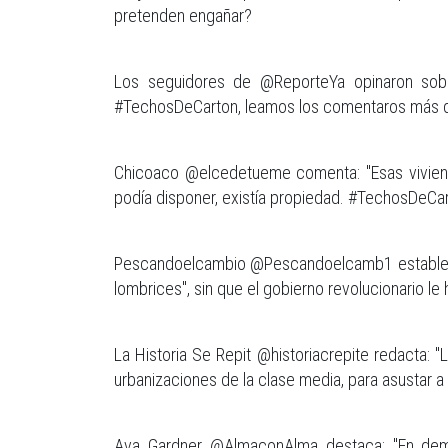
pretenden engañar?
Los seguidores de @ReporteYa opinaron sobr
#TechosDeCarton, leamos los comentaros más 
Chicoaco @elcedetueme comenta: "Esas vivienda
podía disponer, existía propiedad. #TechosDeCa
Pescandoelcambio @Pescandoelcamb1 establece: "
lombrices", sin que el gobierno revolucionario le
La Historia Se Repit @historiacrepite redacta:
urbanizaciones de la clase media, para asustar a
Ava Gardner @AlmaconAlma destaca: "En demo