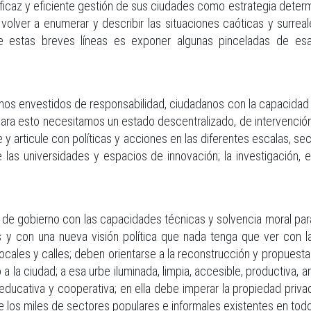
 eficaz y eficiente gestión de sus ciudades como estrategia determ
volver a enumerar y describir las situaciones caóticas y surreal
de estas breves líneas es exponer algunas pinceladas de es
s envestidos de responsabilidad, ciudadanos con la capacidad de
 para esto necesitamos un estado descentralizado, de intervención
y articule con políticas y acciones en las diferentes escalas, secto
e las universidades y espacios de innovación; la investigación, e
 de gobierno con las capacidades técnicas y solvencia moral para 
 con una nueva visión política que nada tenga que ver con las
rocales y calles; deben orientarse a la reconstrucción y propuest
 la ciudad; a esa urbe iluminada, limpia, accesible, productiva, 
ducativa y cooperativa; en ella debe imperar la propiedad privad
e los miles de sectores populares e informales existentes en todo e