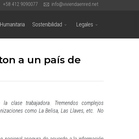
+58 412 9090077
info@viviendaenred.net
Humanitaria
Sostenibilidad
Legales
on a un país de
a la clase trabajadora. Tremendos complejos
nizaciones como La Belisa, Las Llaves, etc. No
no nacional asegura de acuerdo a la información