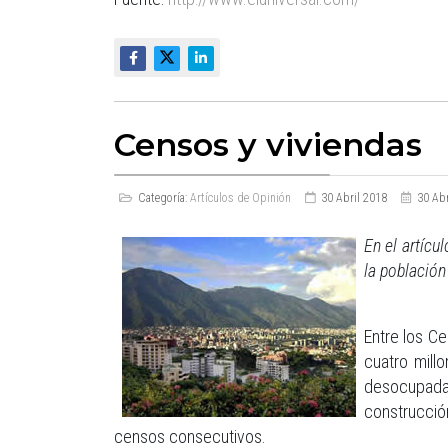
Censos y viviendas
Categoría:
Artículos de Opinión
30 Abril 2018
30 Abr
En el artícu
la població
Entre los C
cuatro mill
desocupadas
construcció
censos consecutivos.