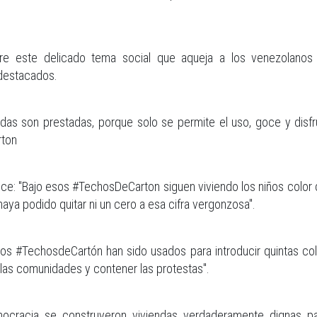
e este delicado tema social que aqueja a los venezolanos d
destacados.
s son prestadas, porque solo se permite el uso, goce y disfru
rton
Bajo esos #TechosDeCarton siguen viviendo los niños color de 
 haya podido quitar ni un cero a esa cifra vergonzosa".
 "Los #TechosdeCartón han sido usados para introducir quintas c
 las comunidades y contener las protestas".
cracia se construyeron viviendas verdaderamente dignas par