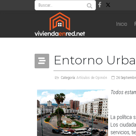
Inicio
Entorno Urban
Categoría:
Artículos de Opinión
26 Septiembr
Todos estam
La política 
Los ciudada
servicios, t