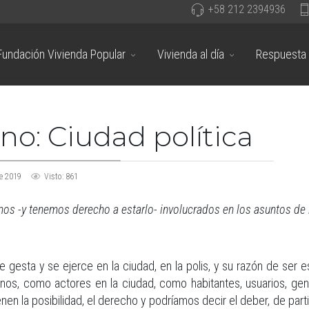
+58 212 2394936
Fundación Vivienda Popular
Vivienda al día
Respuesta 
o: Ciudad política
e 2019
Visto: 861
os -y tenemos derecho a estarlo- involucrados en los asuntos de 
se gesta y se ejerce en la ciudad, en la polis, y su razón de ser 
nos, como actores en la ciudad, como habitantes, usuarios, ge
ienen la posibilidad, el derecho y podríamos decir el deber, de parti