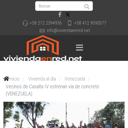
+58 212 2394936
+58 412 9090077
info@viviendaenred.net
Inicio
Vivienda al día
Venezuela
/
/
/
Vecinos de Casalta IV estrenan vía de concreto
(VENEZUELA)