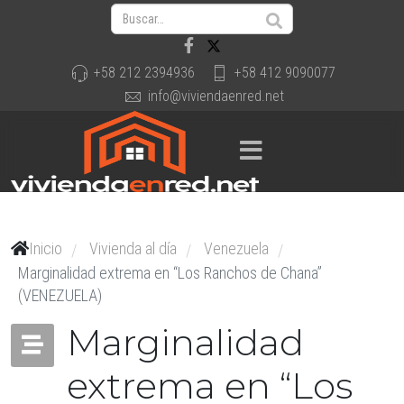
+58 212 2394936
+58 412 9090077
info@viviendaenred.net
Inicio
Vivienda al día
Venezuela
/
/
/
Marginalidad extrema en “Los Ranchos de Chana”
(VENEZUELA)
Marginalidad
extrema en “Los