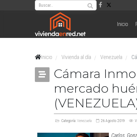
Inicio
Inicio
Vivienda al día
Venezuela
Cá
/
/
/
Cámara Inmob
mercado huér
(VENEZUELA
Categoría:
Venezuela
26 Agosto 2019
V
Carlos Gonz