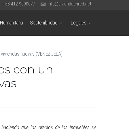
+58 412 9090077
info@viviendaenred.net
Humanitaria
Sostenibilidad
Legales
e viviendas nuevas (VENEZUELA)
os con un
vas
, haciendo que los precios de los inmuebles se