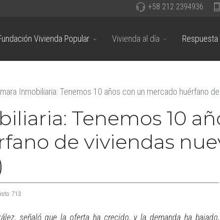
+58 212 2394936
Fundación Vivienda Popular
Vivienda al día
Respuesta 
mara Inmobiliaria: Tenemos 10 años con un mercado huérfano d
iliaria: Tenemos 10 añ
fano de viviendas nue
)
isto: 713
ález, señaló que la oferta ha crecido, y la demanda ha bajado