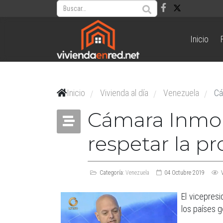
Inicio
Inicio
Vivienda al día
Venezuela
Cá
/
/
/
Cámara Inmobi
respetar la 
Categoría:
Venezuela
04 Octubre 2019
El vicepres
los países g