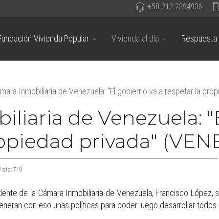
+58 212 2394936
Fundación Vivienda Popular
Vivienda al día
Respuesta 
mara Inmobiliaria de Venezuela: "El gobierno va a respetar la pr
liaria de Venezuela: "
propiedad privada" (VE
Visto: 719
idente de la Cámara Inmobiliaria de Venezuela, Francisco López,
eneran con eso unas políticas para poder luego desarrollar todos 