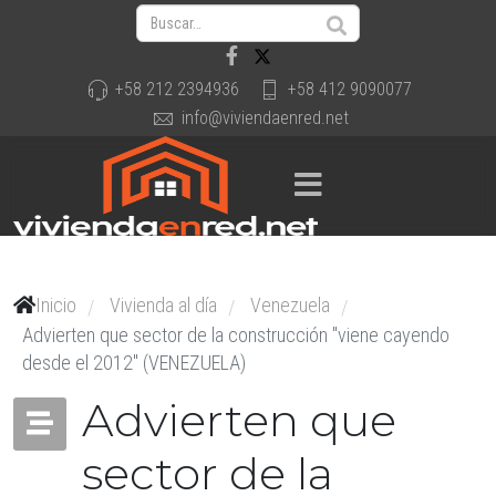
+58 212 2394936
+58 412 9090077
info@viviendaenred.net
Inicio
Vivienda al día
Venezuela
/
/
/
Advierten que sector de la construcción "viene cayendo
desde el 2012" (VENEZUELA)
Advierten que
sector de la