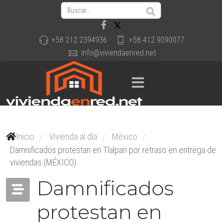
+58 212 2394936
+58 412 9090077
info@viviendaenred.net
Inicio
Vivienda al día
México
/
/
/
Damnificados protestan en Tlalpan por retraso en entrega de
viviendas (MÉXICO)
Damnificados
protestan en