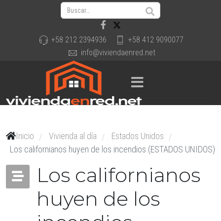
+58 212 2394936
+58 412 9090077
info@viviendaenred.net
Inicio
Vivienda al día
Estados Unidos
/
/
/
Los californianos huyen de los incendios (ESTADOS UNIDOS)
Los californianos
huyen de los