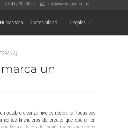
+58 412 9090077
info@viviendaenred.net
Humanitaria
Sostenibilidad
Legales
 (ESPAÑA)
y marca un
en octubre alcanzó niveles récord en todas sus
imientos financieros de crédito que operan en
s
que lleva el Banco de España recopilando estos