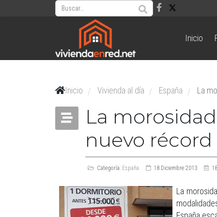
Inicio
Inicio
Vivienda al día
España
La mo
/
/
/
La morosidad 
nuevo récord
Categoría:
España
18 Diciembre 2013
18
La morosida
modalidades
España esca