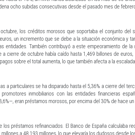
dena ocho subidas consecutivas desde el pasado mes de febrer
 octubre, los créditos morosos que soportaba el conjunto del
 euros, un incremento que se debe a la situación económica y tam
 las entidades. También contribuyó a este empeoramiento de la
e a cierre de octubre había caído hasta 1,469 billones de euros,
agos sobre el total aumenta, lo que también afecta a la escalada 
as a particulares se ha disparado hasta el 5,36% a cierre del ter
 promotores inmobiliarios con las entidades financieras esp
33,6%—, eran préstamos morosos, por encima del 30% de hace un
de los préstamos refinanciados. El Banco de España calculaba r
 millones a 48.193 millones, lo que elevaría los dudosos desde lo