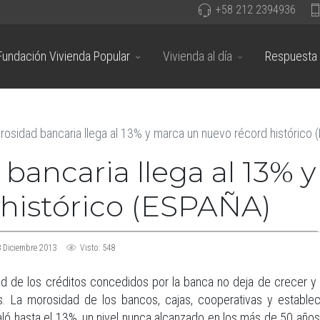
+58 212 2394936
Fundación Vivienda Popular
Vivienda al día
Respuesta 
rosidad bancaria llega al 13% y marca un nuevo récord histórico
bancaria llega al 13% 
 histórico (ESPAÑA)
 Diciembre 2013
Visto: 548
d de los créditos concedidos por la banca no deja de crecer y 
. La morosidad de los bancos, cajas, cooperativas y establec
ló hasta el 13%, un nivel nunca alcanzado en los más de 50 año