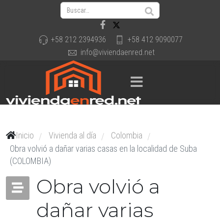
+58 212 2394936
+58 412 9090077
info@viviendaenred.net
Inicio
Vivienda al día
Colombia
/
/
/
Obra volvió a dañar varias casas en la localidad de Suba
(COLOMBIA)
Obra volvió a
dañar varias