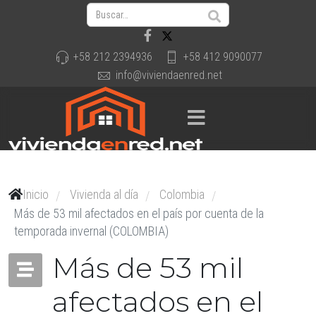
+58 212 2394936
+58 412 9090077
info@viviendaenred.net
Inicio
Vivienda al día
Colombia
/
/
/
Más de 53 mil afectados en el país por cuenta de la
temporada invernal (COLOMBIA)
Más de 53 mil
afectados en el