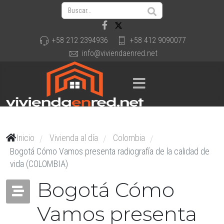
+58 212 2394936
+58 412 9090077
info@viviendaenred.net
Inicio
Vivienda al día
Colombia
/
/
/
Bogotá Cómo Vamos presenta radiografía de la calidad de
vida (COLOMBIA)
Bogotá Cómo
Vamos presenta