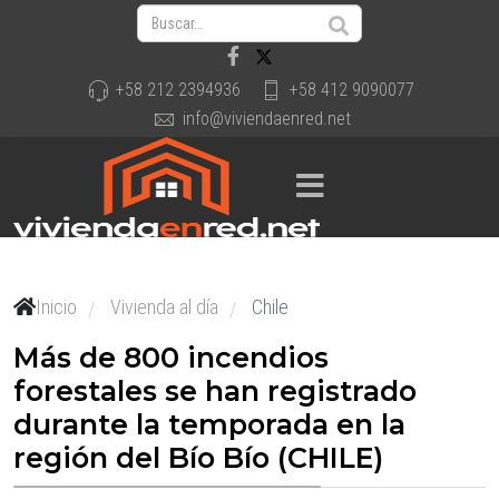
+58 212 2394936
+58 412 9090077
info@viviendaenred.net
Inicio
Vivienda al día
Chile
/
/
Más de 800 incendios
forestales se han registrado
durante la temporada en la
región del Bío Bío (CHILE)