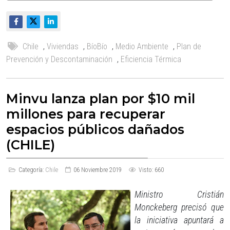
Chile
,
Viviendas
,
BíoBío
,
Medio Ambiente
,
Plan de
Prevención y Descontaminación
,
Eficiencia Térmica
Minvu lanza plan por $10 mil
millones para recuperar
espacios públicos dañados
(CHILE)
Categoría:
Chile
06 Noviembre 2019
Visto: 660
Ministro Cristián
Monckeberg precisó que
la iniciativa apuntará a