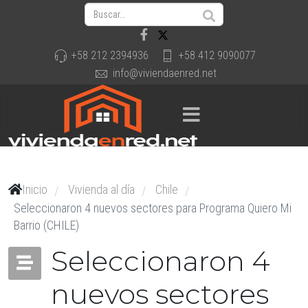
+58 212 2394936
+58 412 9090077
info@viviendaenred.net
Inicio
Vivienda al día
Chile
/
/
/
Seleccionaron 4 nuevos sectores para Programa Quiero Mi
Barrio (CHILE)
Seleccionaron 4
nuevos sectores