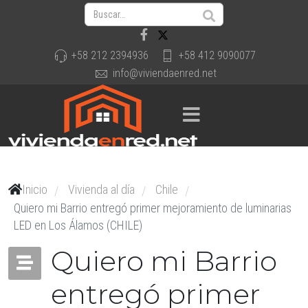
+58 212 2394936
+58 412 9090077
info@viviendaenred.net
Inicio
Vivienda al día
Chile
/
/
/
Quiero mi Barrio entregó primer mejoramiento de luminarias
LED en Los Álamos (CHILE)
Quiero mi Barrio
entregó primer