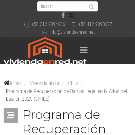
+58 212 2394936
+58 412 9090077
info@viviendaenred.net
Inicio
Vivienda al día
Chile
/
/
/
Programa de Recuperación de Barrios llega hasta Altos del
Laja en 2020 (CHILE)
Programa de
Recuperación