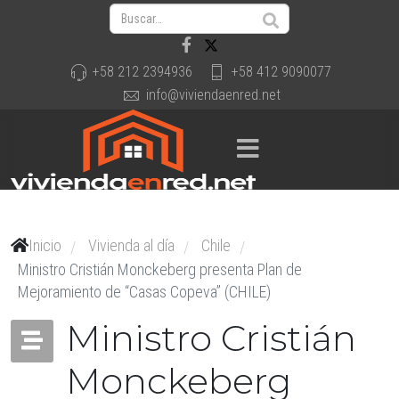
+58 212 2394936
+58 412 9090077
info@viviendaenred.net
Inicio
Vivienda al día
Chile
/
/
/
Ministro Cristián Monckeberg presenta Plan de
Mejoramiento de “Casas Copeva” (CHILE)
Ministro Cristián
Monckeberg