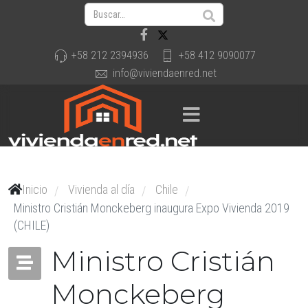
+58 212 2394936
+58 412 9090077
info@viviendaenred.net
Inicio
Vivienda al día
Chile
/
/
/
Ministro Cristián Monckeberg inaugura Expo Vivienda 2019
(CHILE)
Ministro Cristián
Monckeberg