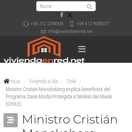
+58 212 2394936
+58 412 9090077
info@viviendaenred.net
Inicio
Vivienda al día
Chile
/
/
/
Ministro Cristián Monckeberg explica beneficios del
Programa Clase Media Protegida a familias del Maule
(CHILE)
Ministro Cristián