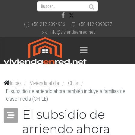
+58 212 2394936
+58 412 9090077
info@viviendaenred.net
Inicio
Vivienda al día
Chile
/
/
/
El subsidio de arriendo ahora también incluye a familias de
clase media (CHILE)
El subsidio de
arriendo ahora