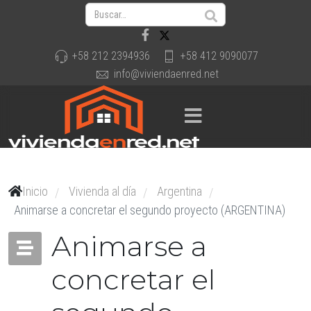
+58 212 2394936
+58 412 9090077
info@viviendaenred.net
Inicio
Vivienda al día
Argentina
/
/
/
Animarse a concretar el segundo proyecto (ARGENTINA)
Animarse a
concretar el