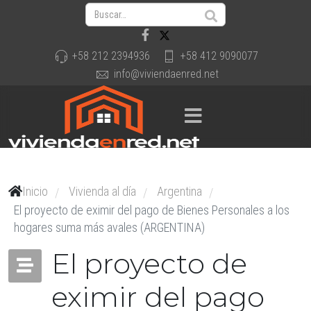
+58 212 2394936
+58 412 9090077
info@viviendaenred.net
Inicio
Vivienda al día
Argentina
/
/
/
El proyecto de eximir del pago de Bienes Personales a los
hogares suma más avales (ARGENTINA)
El proyecto de
eximir del pago