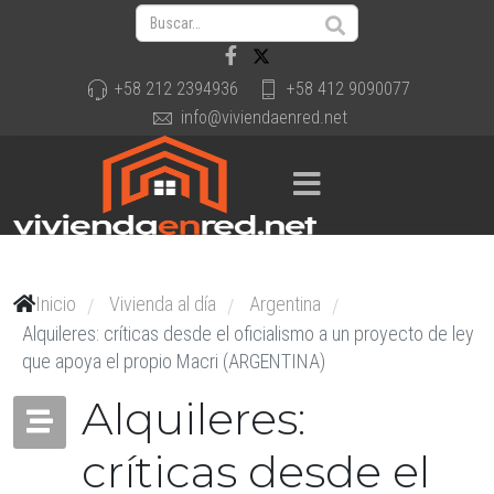
+58 212 2394936
+58 412 9090077
info@viviendaenred.net
Inicio
Vivienda al día
Argentina
/
/
/
Alquileres: críticas desde el oficialismo a un proyecto de ley
que apoya el propio Macri (ARGENTINA)
Alquileres:
críticas desde el