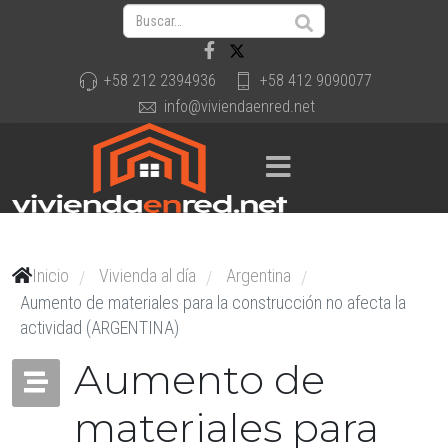
+58 212 2394936
+58 412 9090077
info@viviendaenred.net
Inicio
Vivienda al día
Argentina
/
/
/
Aumento de materiales para la construcción no afecta la
actividad (ARGENTINA)
Aumento de
materiales para