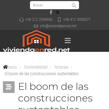
+58 212 2394936
+58 412 9090077
info@viviendaenred.net
Inicio
Sostenibilidad
Noticias
/
/
/
El boom de las construcciones sustentables
El boom de las
construcciones