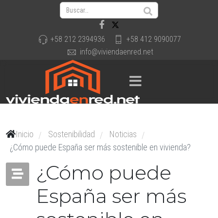
+58 212 2394936
+58 412 9090077
info@viviendaenred.net
Inicio
Sostenibilidad
Noticias
/
/
/
¿Cómo puede España ser más sostenible en vivienda?
¿Cómo puede
España ser más