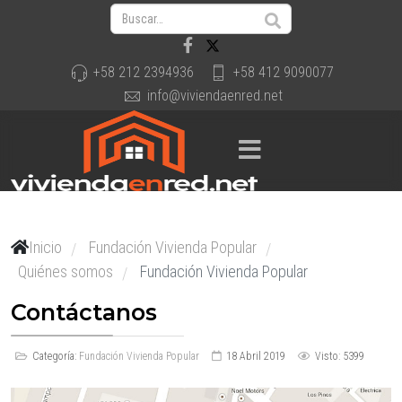
+58 212 2394936
+58 412 9090077
info@viviendaenred.net
Inicio
Fundación Vivienda Popular
/
/
Quiénes somos
Fundación Vivienda Popular
/
Contáctanos
Categoría:
Fundación Vivienda Popular
18 Abril 2019
Visto: 5399