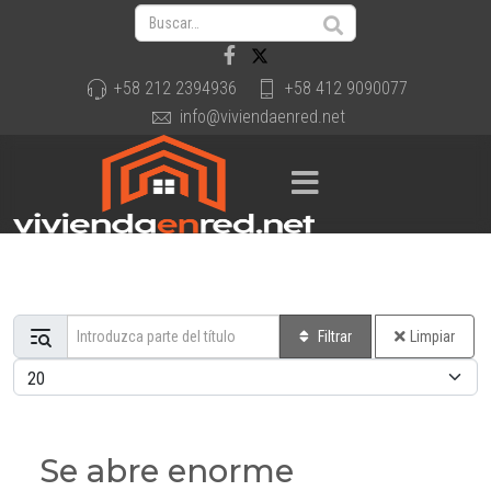
+58 212 2394936
+58 412 9090077
info@viviendaenred.net
Introduzca parte del título
Filtrar
Limpiar
Cantidad a mostrar
Se abre enorme