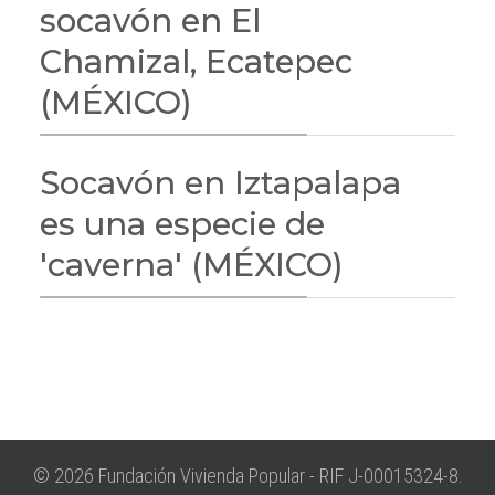
socavón en El
Chamizal, Ecatepec
(MÉXICO)
Socavón en Iztapalapa
es una especie de
'caverna' (MÉXICO)
© 2026 Fundación Vivienda Popular - RIF J-00015324-8.