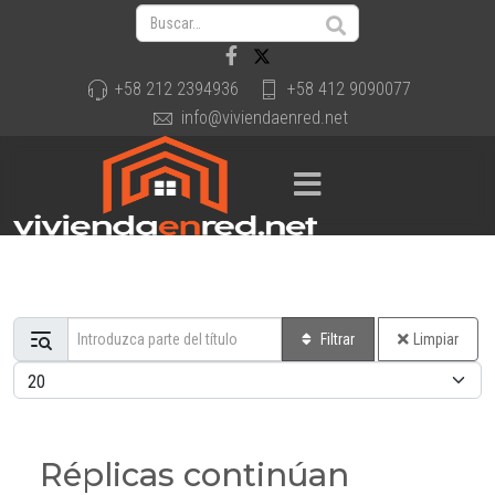
+58 212 2394936
+58 412 9090077
info@viviendaenred.net
Introduzca parte del título
Filtrar
Limpiar
Cantidad a mostrar
Réplicas continúan