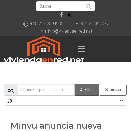
+58 212 2394936
+58 412 9090077
info@viviendaenred.net
Introduzca parte del título
Filtrar
Limpiar
Cantidad a mostrar
Minvu anuncia nueva