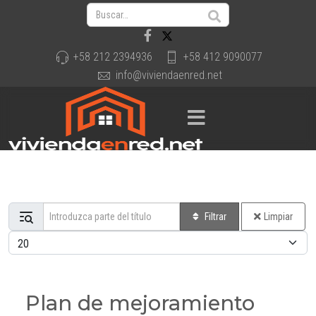
+58 212 2394936
+58 412 9090077
info@viviendaenred.net
Introduzca parte del título
Filtrar
Limpiar
Cantidad a mostrar
Plan de mejoramiento