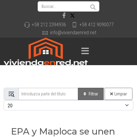
+58 212 2394936
+58 412 9090077
info@viviendaenred.net
Introduzca parte del título
Filtrar
Limpiar
Cantidad a mostrar
EPA y Maploca se unen