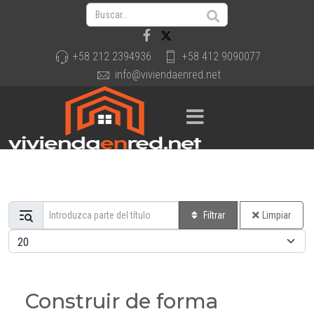
+58 212 2394936
+58 412 9090077
info@viviendaenred.net
Introduzca parte del título
Filtrar
Limpiar
Cantidad a mostrar
Construir de forma