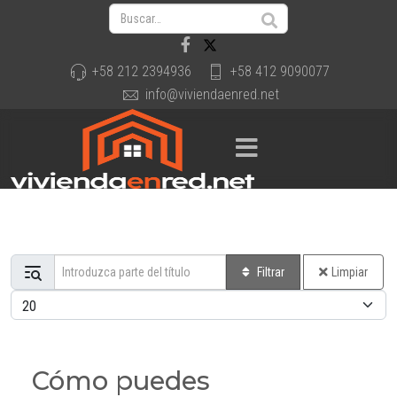
+58 212 2394936
+58 412 9090077
info@viviendaenred.net
Introduzca parte del título
Filtrar
Limpiar
Cantidad a mostrar
Cómo puedes