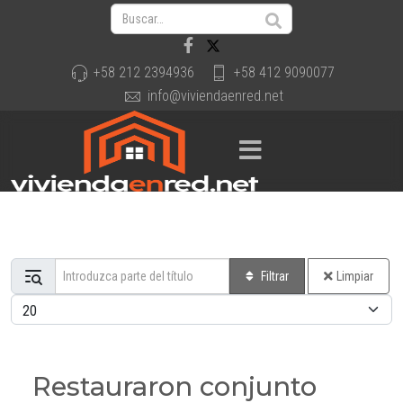
+58 212 2394936
+58 412 9090077
info@viviendaenred.net
Introduzca parte del título
Filtrar
Limpiar
Cantidad a mostrar
Restauraron conjunto