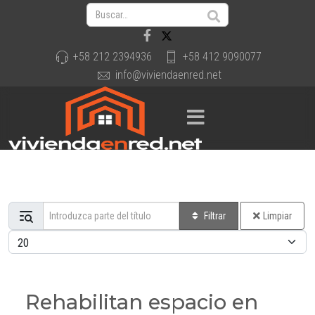
+58 212 2394936
+58 412 9090077
info@viviendaenred.net
Introduzca parte del título
Filtrar
Limpiar
Cantidad a mostrar
Rehabilitan espacio en